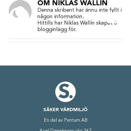
OM
NIKLAS WALLIN
Fortsätt
till
Denna skribent har ännu inte fyllt i
innehållet
någon information.
Hittills har Niklas Wallin skapat 0
blogginlägg för.
SÄKER VÅRDMILJÖ
En del av Peritum AB