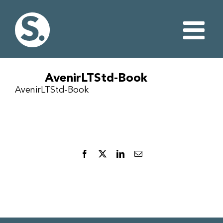
Fortsätt
till
innehållet
AvenirLTStd-Book
AvenirLTStd-Book
Facebook
X
LinkedIn
E-
post