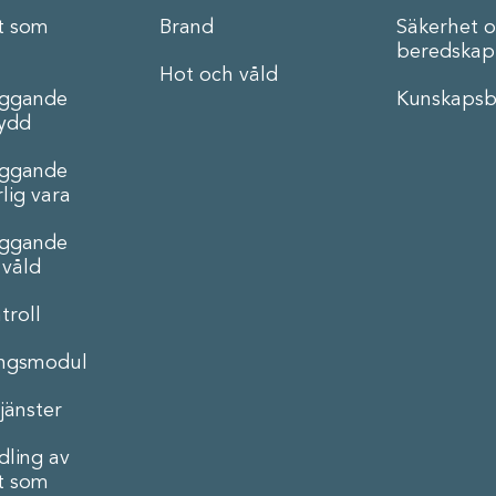
t som
Brand
Säkerhet 
beredskap
Hot och våld
äggande
Kunskapsb
ydd
äggande
lig vara
äggande
 våld
troll
ingsmodul
jänster
ling av
t som