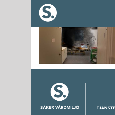
Fortsätt
till
innehållet
SÄKER VÅRDMILJÖ
TJÄNST