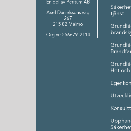
En del av Peritum AB
Säkerhe
Axel Danielssons väg
tjänst
267
215 82 Malmö
Grundl
brandsk
Org.nr: 556679-2114
Grundl
Brandfar
Grundl
Hot och
Egenkon
Utveckl
Konsultt
Upphand
Säkerhe