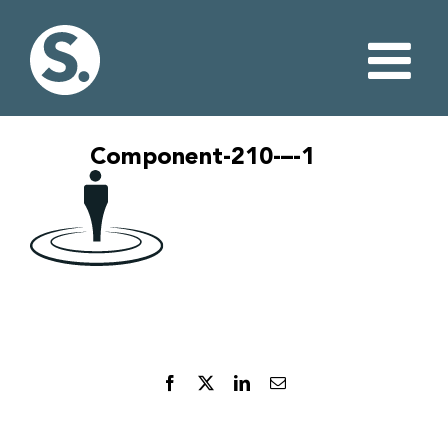
Fortsätt
till
innehållet
Component-210-–-1
Facebook
X
LinkedIn
E-
post