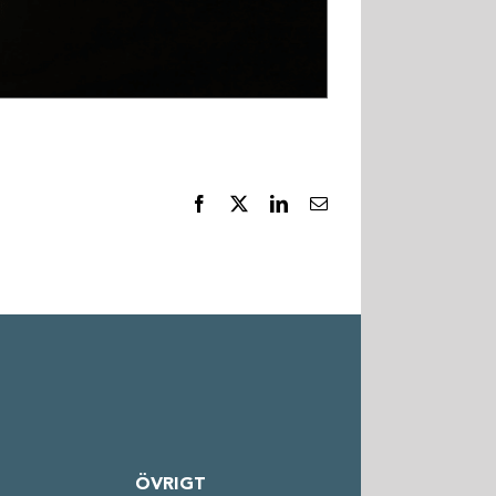
Facebook
X
LinkedIn
E-
post
ÖVRIGT