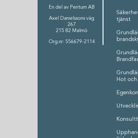
En del av Peritum AB
Säkerhe
Axel Danielssons väg
tjänst
267
215 82 Malmö
Grundl
brandsk
Org.nr: 556679-2114
Grundl
Brandfar
Grundl
Hot och
Egenkon
Utveckl
Konsultt
Upphand