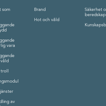
t som
Brand
Säkerhet 
beredskap
Hot och våld
äggande
Kunskapsb
ydd
äggande
lig vara
äggande
 våld
troll
ingsmodul
jänster
ling av