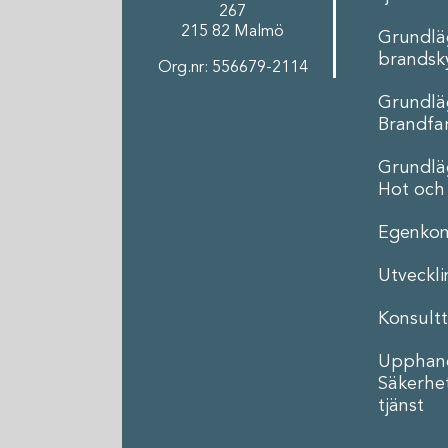
267
215 82 Malmö
Grundl
brandsk
Org.nr: 556679-2114
Grundl
Brandfar
Grundl
Hot och
Egenkon
Utveckl
Konsultt
Upphand
Säkerhe
tjänst