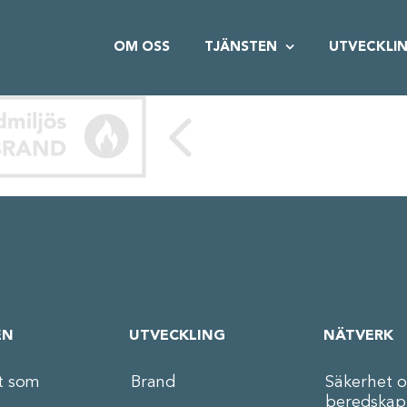
OM OSS
TJÄNSTEN
UTVECKLI
EN
UTVECKLING
NÄTVERK
t som
Brand
Säkerhet 
beredskap