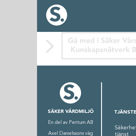
Fortsätt
till
innehållet
SÄKER VÅRDMILJÖ
TJÄNST
En del av Peritum AB
Säkerhe
Axel Danielssons väg
tjänst