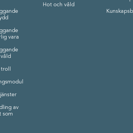
Hot och våld
äggande
Kunskapsb
ydd
äggande
lig vara
äggande
 våld
troll
ingsmodul
jänster
ling av
t som