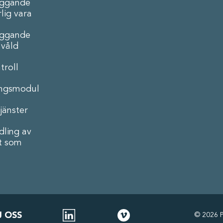
äggande
lig vara
äggande
 våld
troll
ingsmodul
jänster
ling av
t som
J OSS
©
2026