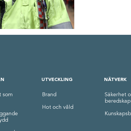
EN
UTVECKLING
NÄTVERK
t som
Brand
Säkerhet 
beredskap
Hot och våld
äggande
Kunskapsb
ydd