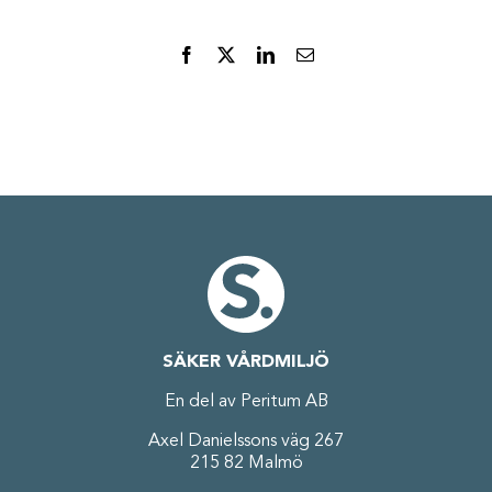
Facebook
X
LinkedIn
E-
post
SÄKER VÅRDMILJÖ
En del av Peritum AB
Axel Danielssons väg 267
215 82 Malmö