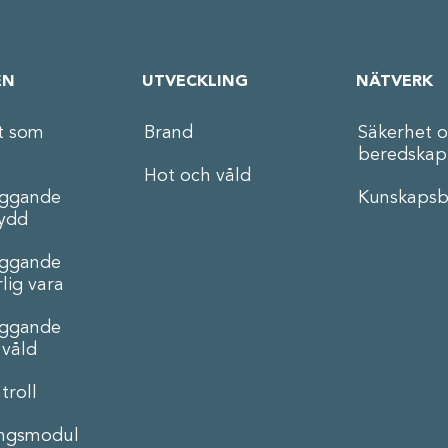
EN
UTVECKLING
NÄTVERK
t som
Brand
Säkerhet 
beredskap
Hot och våld
äggande
Kunskapsb
ydd
äggande
lig vara
äggande
 våld
troll
ingsmodul