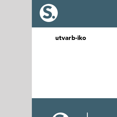
Fortsätt
till
innehållet
utvarb-iko