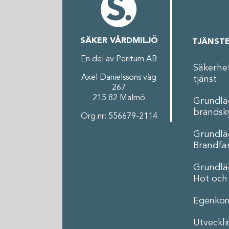
SÄKER VÅRDMILJÖ
TJÄNST
En del av Peritum AB
Säkerhe
Axel Danielssons väg
tjänst
267
215 82 Malmö
Grundl
brandsk
Org.nr: 556679-2114
Grundl
Brandfar
Grundl
Hot och
Egenkon
Utveckl