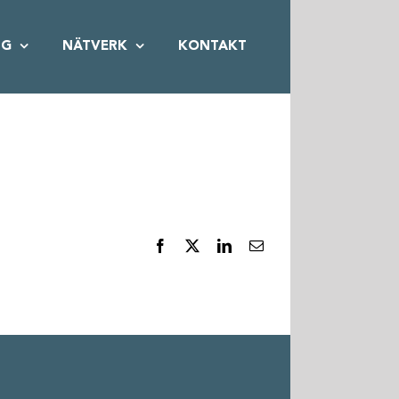
NG
NÄTVERK
KONTAKT
Facebook
X
LinkedIn
E-
post