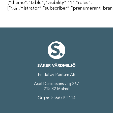
Fortsätt
{”theme”:”table”,”visibility”:”1″,”roles”:
till
[”administrator”,”subscriber”,”prenumerant_bran
innehållet
SÄKER VÅRDMILJÖ
En del av Peritum AB
Axel Danielssons väg 267
215 82 Malmö
Org.nr: 556679-2114