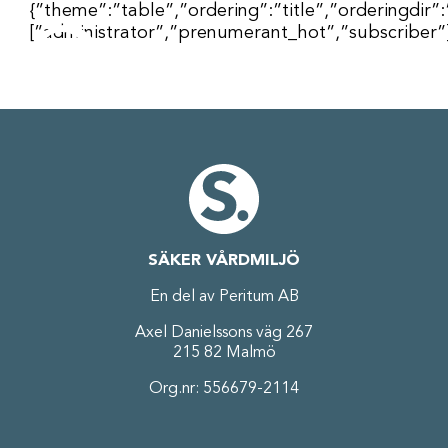
Fortsätt
{”theme”:”table”,”ordering”:”title”,”orderingdir”
till
[”administrator”,”prenumerant_hot”,”subscriber”
innehållet
SÄKER VÅRDMILJÖ
En del av Peritum AB
Axel Danielssons väg 267
215 82 Malmö
Org.nr: 556679-2114