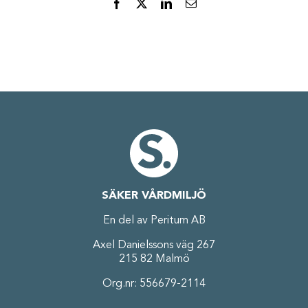
Facebook
X
LinkedIn
E-
post
SÄKER VÅRDMILJÖ
En del av Peritum AB
Axel Danielssons väg 267
215 82 Malmö
Org.nr: 556679-2114