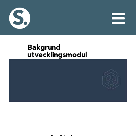
Fortsätt
till
innehållet
Bakgrund
utvecklingsmodul