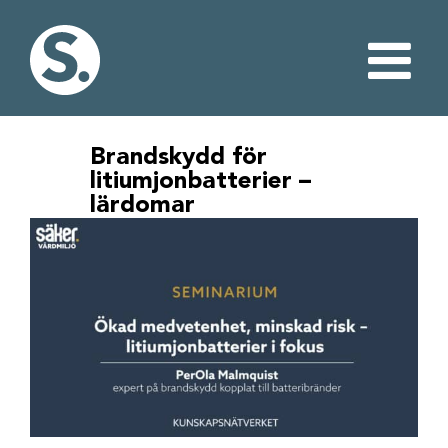
Fortsätt
till
innehållet
Brandskydd för
litiumjonbatterier –
lärdomar