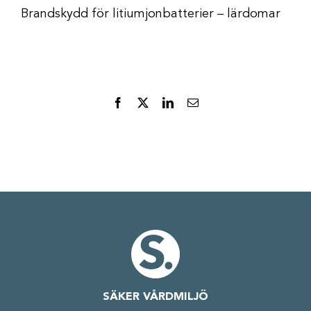
Brandskydd för litiumjonbatterier – lärdomar
Facebook
X
LinkedIn
E-
post
SÄKER VÅRDMILJÖ