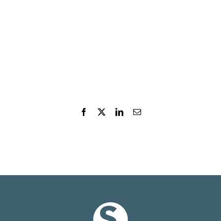
Facebook
X
LinkedIn
E-
post