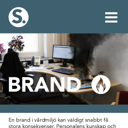
Fortsätt
till
innehållet
En brand i vårdmiljö kan väldigt snabbt få
stora konsekvenser. Personalens kunskap och