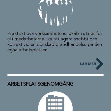
Praktiskt öva verksamhetens lokala rutiner för
att medarbetarna ska att agera snabbt och
korrekt vid en oönskad brandhändelse på den
egna arbetsplatsen.
ARBETSPLATSGENOMGÅNG