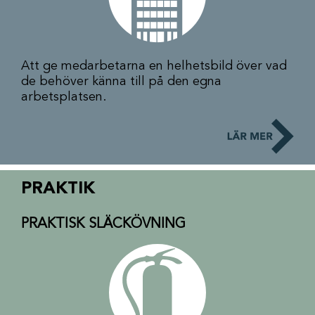
Att ge medarbetarna en helhetsbild över vad
de behöver känna till på den egna
arbetsplatsen.
PRAKTIK
PRAKTISK SLÄCKÖVNING